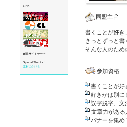
LINK
同盟主旨
書くことが好き
きっとずっと書
そんな人のため
創作サイトサーチ
Special Thanks：
素材のかけら
参加資格
書くことが好
好きかは別に
誤字脱字、文
文章力がある
バナーを集め