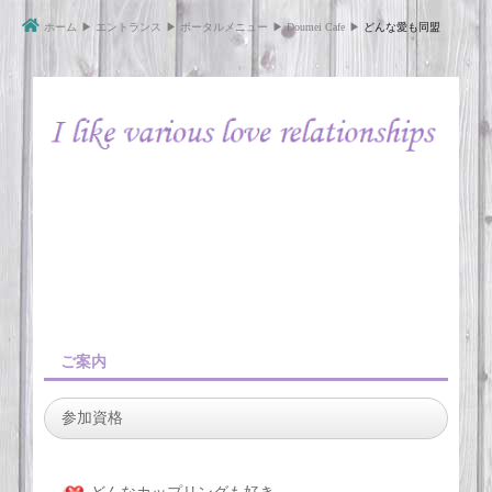
ホーム
▶
エントランス
▶
ポータルメニュー
▶
Doumei Cafe
▶
どんな愛も同盟
ご案内
参加資格