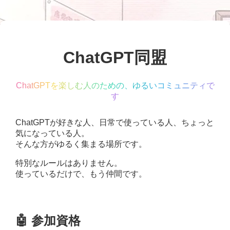
ChatGPT同盟
C
h
a
t
G
P
T
を
楽
し
む
人
の
た
め
の
、
ゆ
る
い
コ
ミ
ュ
ニ
テ
ィ
で
す
ChatGPTが好きな人、日常で使っている人、ちょっと
気になっている人。
そんな方がゆるく集まる場所です。
特別なルールはありません。
使っているだけで、もう仲間です。
🤖 参加資格