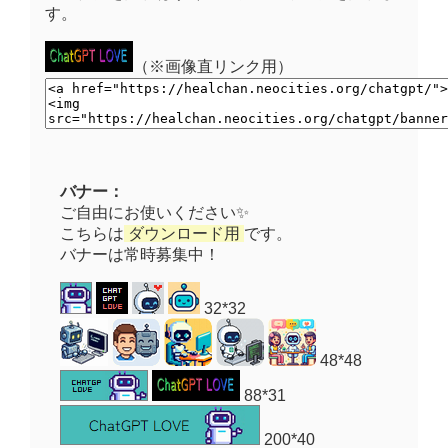
す。
（※画像直リンク用）
バナー：
ご自由にお使いください✨
こちらは
ダウンロード用
です。
バナーは常時募集中！
32*32
48*48
88*31
200*40